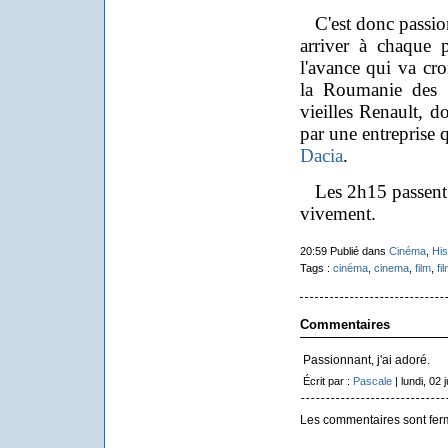
C'est donc passionn
arriver à chaque 
l'avance qui va cro
la Roumanie des 
vieilles Renault, d
par une entreprise q
Dacia
.
Les 2h15 passent 
vivement.
20:59 Publié dans
Cinéma
,
His
Tags :
cinéma
,
cinema
,
film
,
fi
Commentaires
Passionnant, j'ai adoré.
Écrit par :
Pascale
| lundi, 02 
Les commentaires sont fer