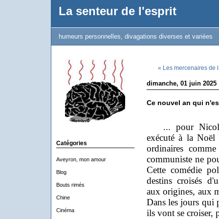
La senteur de l'esprit
humeurs personnelles, divagations diverses et variées
« Les mercenaires de la
dimanche, 01 juin 2025
Ce nouvel an qui n'est
... pour Nicolae
exécuté à la Noël
Catégories
ordinaires comme 
communiste ne pouv
Aveyron, mon amour
Cette comédie pol
Blog
destins croisés d
Bouts rimés
aux origines, aux m
Chine
Dans les jours qui
Cinéma
ils vont se croiser, 