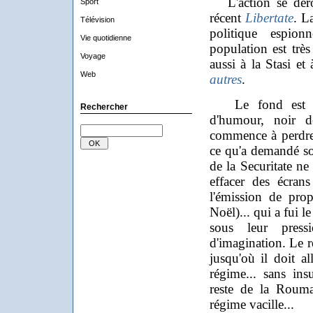
L'action se dérou
Sport
récent
Libertate
. L
Télévision
politique espion
Vie quotidienne
population est trè
Voyage
aussi à la Stasi et
Web
autres
.
Le fond est do
Rechercher
d'humour, noir de
commence à perdre
ce qu'a demandé so
de la Securitate n
effacer des écrans
l'émission de pro
Noël)... qui a fui l
sous leur press
d'imagination. Le 
jusqu'où il doit al
régime... sans insu
reste de la Rouma
régime vacille...