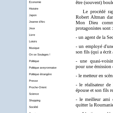
être (souvent) boul
Economie
Histoire
Le procédé rappe
Japon
Robert Altman d
Mon Dieu comme 
Jeanne d'Arc
protagonistes sont :
Jeux
Livre
- un agent de la Sec
Loisirs
- un employé d'une
Musique
son fils (qui a écri
On se Soulages !
- une quasi-voisin
Politique
pour une émission
Politique aveyronnaise
Politique étrangère
- le metteur en scè
Presse
- le réalisateur d
Proche-Orient
épouse et son fils r
Science
- le meilleur ami 
Shopping
quitter la Roumani
Société