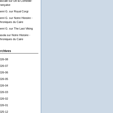
ascale
sur
De la Comédie-
rançaise
enri G.
sur
Royal Corgi
enri G.
sur
Notre Histoire -
hroniques du Caire
enri G.
sur
The Last Viking
asola
sur
Notre Histoire -
hroniques du Caire
rchives
026-08
026-07
026-06
026-05
026-04
026-03
026-02
026-01
025-12