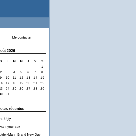
Me contacter
oût 2026
D
L
M
M
J
V
S
1
2
3
4
5
6
7
8
9
10
11
12
13
14
15
16
17
18
19
20
21
22
23
24
25
26
27
28
29
30
31
otes récentes
he Ugly
 want your sex
pider-Man : Brand New Day