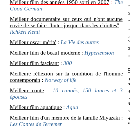
Meilleur film des années 1950 sorti en 2007
:
The
C
Good German
D
Meilleur documentaire sur ceux qui n'ont aucune
C
envie de se faire "buter jusque dans les chiottes"
:
L
Itchkéri Kenti
L
Meilleur oscar mérité
:
La Vie des autres
n
G
Meilleur film de beauf moderne
:
Hypertension
C
Meilleur film fascisant
:
300
C
Meilleure réflexion sur la condition de l'homme
contemporain
:
Norway of life
H
N
Meilleur conte
:
10 canoës, 150 lances et 3
H
épouses
P
N
Meilleur film aquatique
:
Agua
d
Meilleur film d'un membre de la famille Miyazaki
:
H
Les Contes de Terremer
F