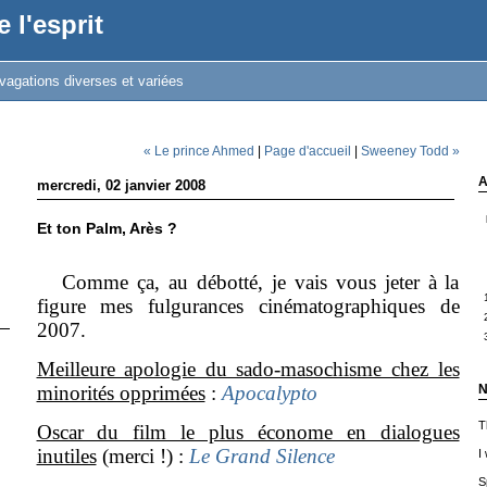
 l'esprit
vagations diverses et variées
« Le prince Ahmed
|
Page d'accueil
|
Sweeney Todd »
A
mercredi, 02 janvier 2008
Et ton Palm, Arès ?
Comme ça, au débotté, je vais vous jeter à la
figure mes fulgurances cinématographiques de
2007.
Meilleure apologie du sado-masochisme chez les
minorités opprimées
:
Apocalypto
N
T
Oscar du film le plus économe en dialogues
inutiles
(merci !) :
Le Grand Silence
I
S