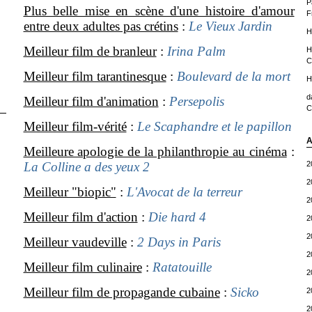
P
Plus belle mise en scène d'une histoire d'amour
F
entre deux adultes pas crétins
:
Le Vieux Jardin
H
Meilleur film de branleur
:
Irina Palm
H
C
Meilleur film tarantinesque
:
Boulevard de la mort
H
d
Meilleur film d'animation
:
Persepolis
C
Meilleur film-vérité
:
Le Scaphandre et le papillon
A
Meilleure apologie de la philanthropie au cinéma
:
La Colline a des yeux 2
2
2
Meilleur "biopic"
:
L'Avocat de la terreur
2
Meilleur film d'action
:
Die hard 4
2
2
Meilleur vaudeville
:
2 Days in Paris
2
Meilleur film culinaire
:
Ratatouille
2
Meilleur film de propagande cubaine
:
Sicko
2
2