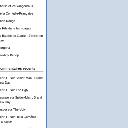
harlie et les kangourous
e la Comédie-Française
ode Rouge
a Fille dans les nuages
a Bataille de Gaulle - J'écris ton
om
orgona
owboy Bebop
ommentaires récents
enri G.
sur
Spider-Man : Brand
ew Day
enri G.
sur
The Ugly
ascale
sur
Spider-Man : Brand
ew Day
asola
sur
The Ugly
enri G.
sur
De la Comédie-
rançaise