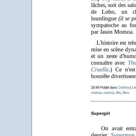
lâches, soit des sal
de Lobo, un ch
lourdingue
(il se 
sympatoche au fond
par Jason Momoa.
L'histoire est très
mise en scène dyna
et un zeste d'humou
connaître avec
The
Cruella
.) Ce n'es
honnête divertissem
19:49 Publié dans
Cinéma
|
Li
cinéma
,
cinema
,
film
,
films
Supergirl
On avait entrap
dernier
Superman