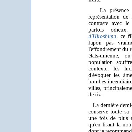
La présence des 
représentation de
contraste avec l
parfois odie
d'Hiroshima
, ce f
Japon pas vraime
l'effondrement du r
états-unienne, 
population souffr
contexte, les lu
d'évoquer les âmes
bombes incendiaire
villes, principalem
de riz.
La dernière demi-he
conserve toute sa f
une fois de plus 
qu'en lisant la nou
dont je recommande 