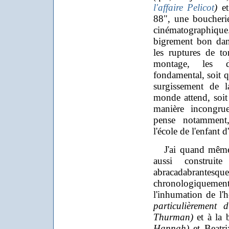
l'affaire Pelicot
)
et
88", une boucherie
cinématographiqu
bigrement bon dan
les ruptures de t
montage, les d
fondamental, soit q
surgissement de l
monde attend, soit 
manière incongrue
pense notamment
l'école de l'enfant d
J'ai quand même p
aussi construi
abracadabrantesque,
chronologiquemen
l'inhumation de l'
particulièrement 
Thurman)
et à la 
Hannah)
et Beatr