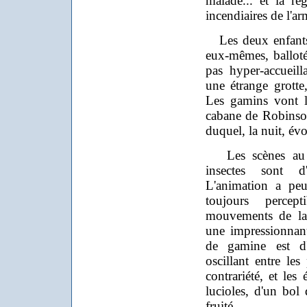
malade... et la r
incendiaires de l'a
Les deux enfants 
eux-mêmes, balloté
pas hyper-accueill
une étrange grotte,
Les gamins vont l
cabane de Robinsons
duquel, la nuit, évo
Les scènes au co
insectes sont d'
L'animation a peu 
toujours percep
mouvements de la 
une impressionnan
de gamine est d'a
oscillant entre les
contrariété, et les
lucioles, d'un bo
fruité.