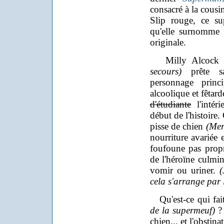
consacré à la cous
Slip rouge, ce su
qu'elle surnomm
originale.
Milly Alcoc
secours)
prête sa
personnage princ
alcoolique et fêta
d'étudiante
l'intéri
début de l'histoire.
pisse de chien
(Mer
nourriture avariée 
foufoune pas propre
de l'héroïne culmin
vomir ou uriner.
(
cela s'arrange par l
Qu'est-ce qui fai
de la supermeuf)
? 
chien... et l'obstin