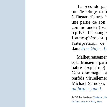
La seconde parti
une île-refuge, ten
à l'instar d'autres 
une partie de son
comme ancien) va d'
reprises. Le change
L'atmosphère est 
l'interprétation 
dans
Free Guy
et
L
Malheureusement, l
et la troisième pa
balisé (expiatoir
C'est dommage, pa
parfois
visuellemen
Michael Sarnoski, 
un bruit : jour 1
.
14:34 Publié dans
Cinéma
|
Li
cinéma
,
cinema
,
film
,
films