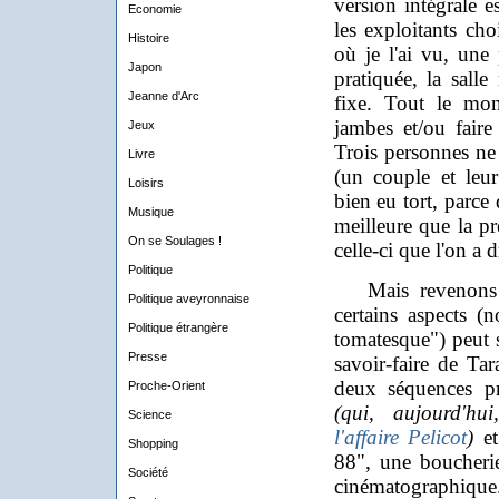
version intégrale e
Economie
les exploitants ch
Histoire
où je l'ai vu, une
Japon
pratiquée, la salle
Jeanne d'Arc
fixe. Tout le mon
jambes et/ou faire
Jeux
Trois personnes ne 
Livre
(un couple et leur 
Loisirs
bien eu tort, parce
Musique
meilleure que la pre
On se Soulages !
celle-ci que l'on a 
Politique
Mais revenons à 
Politique aveyronnaise
certains aspects (
Politique étrangère
tomatesque") peut s
Presse
savoir-faire de Ta
deux séquences pré
Proche-Orient
(qui, aujourd'hu
Science
l'affaire Pelicot
)
et
Shopping
88", une boucherie
Société
cinématographiqu