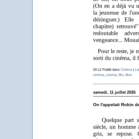
(On en a déjà vu u
la jeunesse de l'u
dézinguer.) Elle 
chapitre) retrouvé
redoutable adver
vengeance... Mouai
Pour le reste, je me
sorti du cinéma, il f
00:12 Publié dans
Cinéma
|
Li
cinéma
,
cinema
,
film
,
films
samedi, 11 juillet 2026
On l'appelait Robin d
Quelque part sur
siècle, un homme 
gris, se repose.