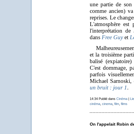
une partie de son
comme ancien) va d'
reprises. Le change
L'atmosphère est 
l'interprétation 
dans
Free Guy
et
L
Malheureusement, l
et la troisième pa
balisé (expiatoir
C'est dommage, pa
parfois
visuellemen
Michael Sarnoski, 
un bruit : jour 1
.
14:34 Publié dans
Cinéma
|
Li
cinéma
,
cinema
,
film
,
films
On l'appelait Robin d