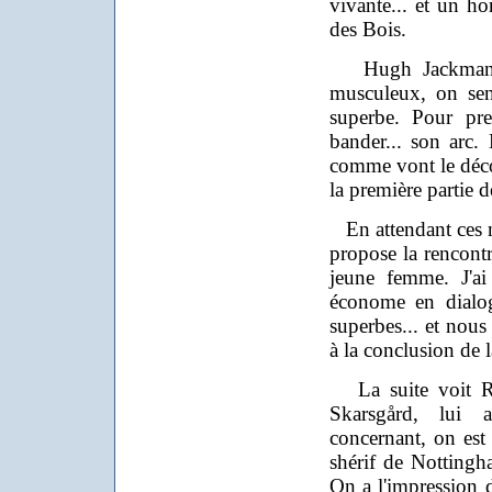
vivante... et un ho
des Bois.
Hugh Jackman a 
musculeux, on sen
superbe. Pour pr
bander... son arc. 
comme vont le déco
la première partie de
En attendant ces 
propose la rencontr
jeune femme. J'ai
économe en dialog
superbes... et nous 
à la conclusion de l
La suite voit Rob
Skarsgård, lui a
concernant, on est 
shérif de Nottingha
On a l'impression 