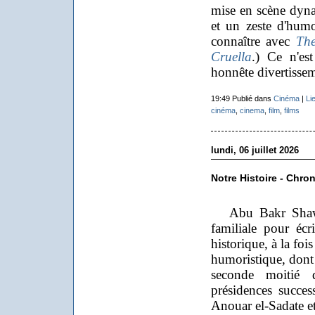
mise en scène dyna
et un zeste d'humou
connaître avec
The
Cruella
.) Ce n'es
honnête divertissem
19:49 Publié dans
Cinéma
|
Li
cinéma
,
cinema
,
film
,
films
lundi, 06 juillet 2026
Notre Histoire - Chro
Abu Bakr Shawky
familiale pour écri
historique, à la foi
humoristique, dont 
seconde moitié 
présidences succe
Anouar el-Sadate 