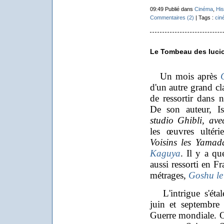
09:49 Publié dans
Cinéma
,
His
Commentaires (2)
| Tags :
cin
Le Tombeau des luci
Un mois après
d'un autre grand cl
de ressortir dans n
De son auteur, I
studio Ghibli, ave
les œuvres ultér
Voisins les Yamad
Kaguya
. Il y a qu
aussi ressorti en F
métrages,
Goshu le 
L'intrigue s'étal
juin et septembre
Guerre mondiale. On