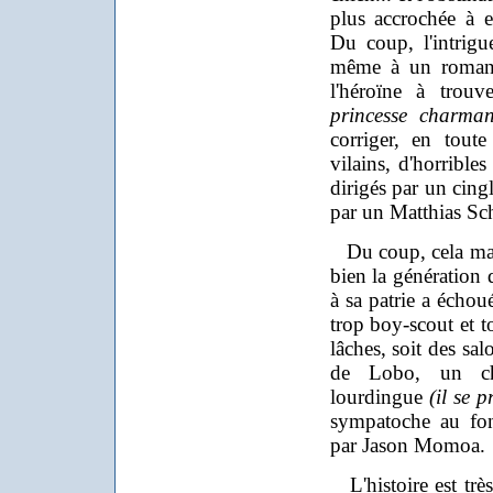
plus accrochée à 
Du coup, l'intrig
même à un roman 
l'héroïne à trou
princesse charman
corriger, en tout
vilains, d'horribles
dirigés par un cing
par un Matthias Sch
Du coup, cela manq
bien la génération 
à sa patrie a échoué
trop boy-scout et t
lâches, soit des sal
de Lobo, un ch
lourdingue
(il se 
sympatoche au fond
par Jason Momoa.
L'histoire est très