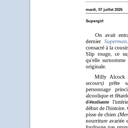
mardi, 07 juillet 2026
Supergirl
On avait entrap
dernier
Superman
consacré à la cous
Slip rouge, ce su
qu'elle surnomm
originale.
Milly Alcoc
secours)
prête sa
personnage princ
alcoolique et fêta
d'étudiante
l'intéri
début de l'histoire.
pisse de chien
(Mer
nourriture avariée 
foufoune pas propre