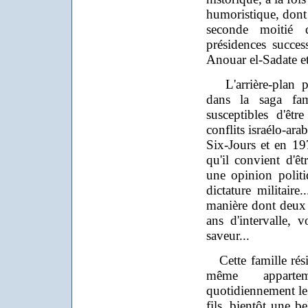
humoristique, dont 
seconde moitié 
présidences succe
Anouar el-Sadate 
L'arrière-plan po
dans la saga fami
susceptibles d'êt
conflits israélo-ar
Six-Jours et en 19
qu'il convient d'ê
une opinion polit
dictature militaire
manière dont deux 
ans d'intervalle,
saveur...
Cette famille rési
même apparte
quotidiennement le p
fils, bientôt une be