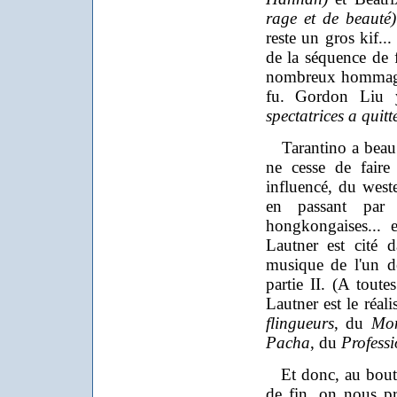
rage et de beauté)
reste un gros kif..
de la séquence de f
nombreux hommages
fu. Gordon Liu 
spectatrices a quitt
Tarantino a beau av
ne cesse de faire
influencé, du weste
en passant par 
hongkongaises... 
Lautner est cité 
musique de l'un de
partie II. (A toute
Lautner est le réali
flingueurs
, du
Mon
Pacha
, du
Professi
Et donc, au bout 
de fin, on nous p