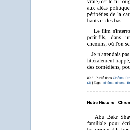
vraie) est le fil ro
aux aléas politiqu
péripéties de la ca
hauts et des bas.
Le film s'interro
petit-fils, dans
chemins, où l'on se
Je n'attendais pas 
littéralement happé,
des comédiens, pou
00:21 Publié dans
Cinéma
,
Pro
(3)
| Tags :
cinéma
,
cinema
,
fi
Notre Histoire - Chro
Abu Bakr Shawky
familiale pour écri
historique, à la foi