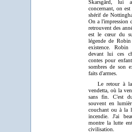
Skarsgård, lui a
concernant, on est 
shérif de Nottingha
On a l'impression 
retrouvent des anné
est le cœur du suj
légende de Robin 
existence. Robin
devant lui ces ch
contes pour enfant
sombres de son exi
faits d'armes.
Le retour à la r
vendetta, où la ve
sans fin. C'est du
souvent en lumière
couchant ou à la l
incendie. J'ai be
montre la lutte ent
civilisation.