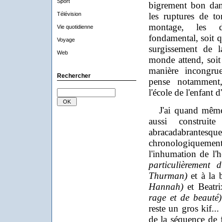
Sport
bigrement bon dan
Télévision
les ruptures de t
montage, les d
Vie quotidienne
fondamental, soit q
Voyage
surgissement de l
Web
monde attend, soit 
manière incongrue
Rechercher
pense notamment
l'école de l'enfant d
J'ai quand même p
aussi construi
abracadabrantesque,
chronologiquemen
l'inhumation de l'
particulièrement 
Thurman)
et à la 
Hannah)
et Beatr
rage et de beauté)
reste un gros kif..
de la séquence de f