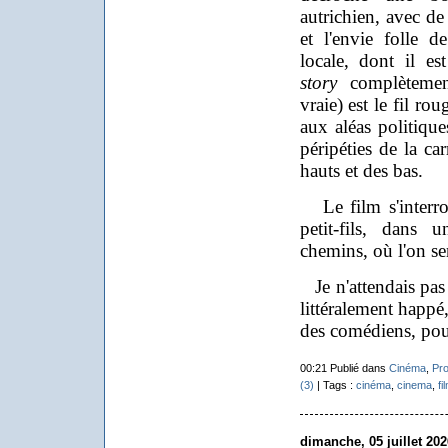
autrichien, avec de
et l'envie folle d
locale, dont il e
story
complètement
vraie) est le fil ro
aux aléas politiqu
péripéties de la ca
hauts et des bas.
Le film s'interro
petit-fils, dans
chemins, où l'on se
Je n'attendais pas 
littéralement happé,
des comédiens, pou
00:21 Publié dans
Cinéma
,
Pro
(3)
| Tags :
cinéma
,
cinema
,
fi
dimanche, 05 juillet 202