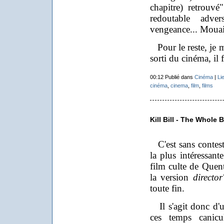
chapitre) retrouvé
redoutable adver
vengeance... Mouai
Pour le reste, je me
sorti du cinéma, il f
00:12 Publié dans
Cinéma
|
Li
cinéma
,
cinema
,
film
,
films
Kill Bill - The Whole 
C'est sans contesta
la plus intéressant
film culte de Quen
la version
director
toute fin.
Il s'agit donc d'u
ces temps canicu