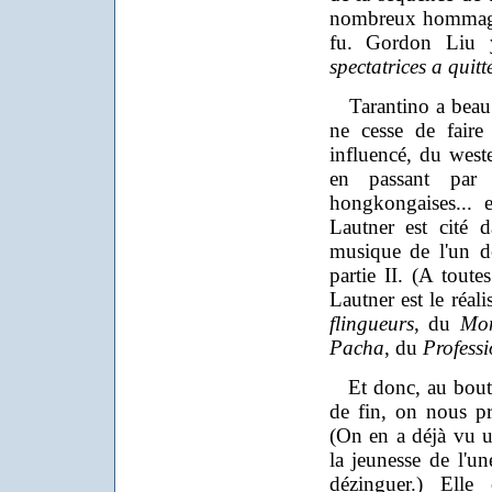
nombreux hommages
fu. Gordon Liu 
spectatrices a quitt
Tarantino a beau av
ne cesse de faire
influencé, du weste
en passant par 
hongkongaises... 
Lautner est cité 
musique de l'un de
partie II. (A toute
Lautner est le réali
flingueurs
, du
Mon
Pacha
, du
Professi
Et donc, au bout 
de fin, on nous p
(On en a déjà vu u
la jeunesse de l'u
dézinguer.) Elle 