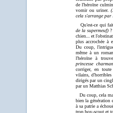
de l'héroïne culmin
vomir ou uriner.
(
cela s'arrange par l
Qu'est-ce qui fai
de la supermeuf)
? 
chien... et l'obstin
plus accrochée à 
Du coup, l'intrig
même à un roman 
l'héroïne à trou
princesse charman
corriger, en tout
vilains, d'horribles
dirigés par un cing
par un Matthias Sch
Du coup, cela manq
bien la génération 
à sa patrie a échoué
trop boy-scout et t