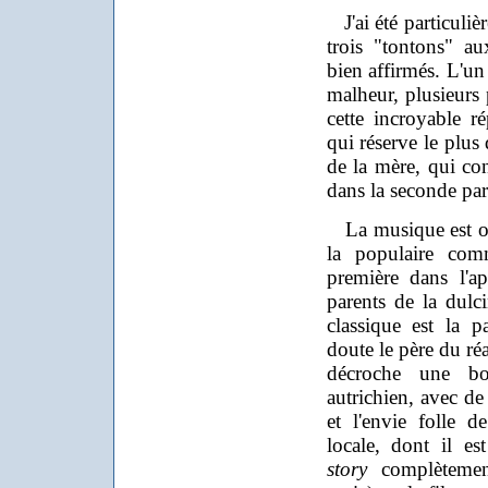
J'ai été particuliè
trois "tontons" au
bien affirmés. L'un 
malheur, plusieurs 
cette incroyable r
qui réserve le plus 
de la mère, qui c
dans la seconde part
La musique est omn
la populaire comm
première dans l'ap
parents de la dulci
classique est la 
doute le père du réa
décroche une bo
autrichien, avec de
et l'envie folle d
locale, dont il e
story
complètement