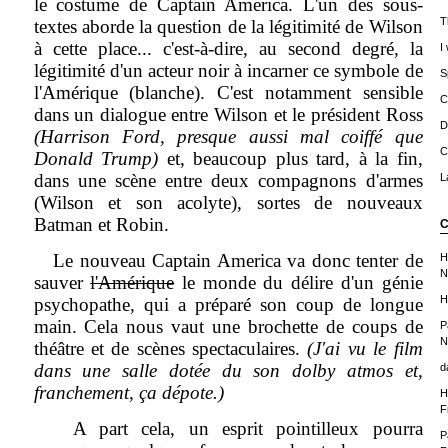
le costume de Captain America. L'un des sous-
T
textes aborde la question de la légitimité de Wilson
à cette place... c'est-à-dire, au second degré, la
I
légitimité d'un acteur noir à incarner ce symbole de
S
l'Amérique (blanche). C'est notamment sensible
C
dans un dialogue entre Wilson et le président Ross
D
(Harrison Ford, presque aussi mal coiffé que
C
Donald Trump)
et, beaucoup plus tard, à la fin,
dans une scène entre deux compagnons d'armes
L
(Wilson et son acolyte), sortes de nouveaux
Batman et Robin.
C
Le nouveau Captain America va donc tenter de
H
N
sauver
l'Amérique
le monde du délire d'un génie
H
psychopathe, qui a préparé son coup de longue
main. Cela nous vaut une brochette de coups de
P
N
théâtre et de scènes spectaculaires.
(J'ai vu le film
dans une salle dotée du son dolby atmos et,
d
franchement, ça dépote.)
H
F
A part cela, un esprit pointilleux pourra
P