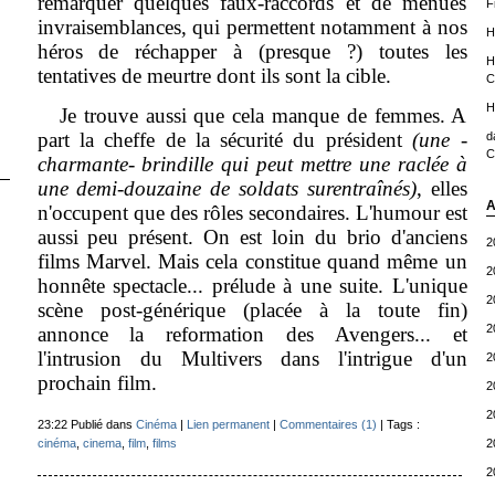
remarquer quelques faux-raccords et de menues
F
invraisemblances, qui permettent notamment à nos
H
héros de réchapper à (presque ?) toutes les
H
tentatives de meurtre dont ils sont la cible.
C
H
Je trouve aussi que cela manque de femmes. A
part la cheffe de la sécurité du président
(une -
d
C
charmante- brindille qui peut mettre une raclée à
une demi-douzaine de soldats surentraînés)
, elles
A
n'occupent que des rôles secondaires. L'humour est
aussi peu présent. On est loin du brio d'anciens
2
films Marvel. Mais cela constitue quand même un
2
honnête spectacle... prélude à une suite. L'unique
2
scène post-générique (placée à la toute fin)
2
annonce la reformation des Avengers... et
l'intrusion du Multivers dans l'intrigue d'un
2
prochain film.
2
2
23:22 Publié dans
Cinéma
|
Lien permanent
|
Commentaires (1)
| Tags :
cinéma
,
cinema
,
film
,
films
2
2