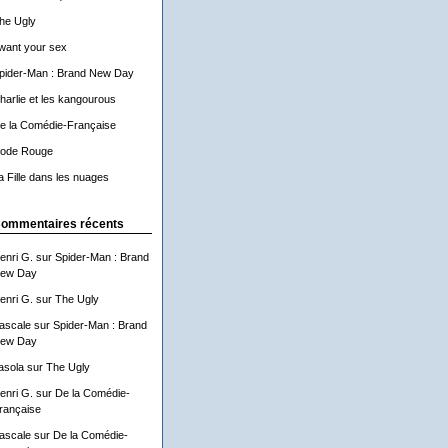
he Ugly
 want your sex
pider-Man : Brand New Day
harlie et les kangourous
e la Comédie-Française
ode Rouge
a Fille dans les nuages
ommentaires récents
enri G.
sur
Spider-Man : Brand
ew Day
enri G.
sur
The Ugly
ascale
sur
Spider-Man : Brand
ew Day
asola
sur
The Ugly
enri G.
sur
De la Comédie-
rançaise
ascale
sur
De la Comédie-