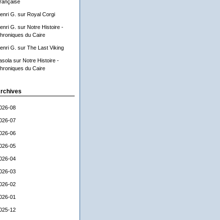
rançaise
enri G.
sur
Royal Corgi
enri G.
sur
Notre Histoire -
hroniques du Caire
enri G.
sur
The Last Viking
asola
sur
Notre Histoire -
hroniques du Caire
rchives
026-08
026-07
026-06
026-05
026-04
026-03
026-02
026-01
025-12