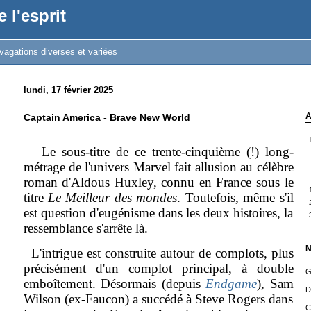
 l'esprit
vagations diverses et variées
lundi, 17 février 2025
A
Captain America - Brave New World
Le sous-titre de ce trente-cinquième (!) long-
métrage de l'univers Marvel fait allusion au célèbre
roman d'Aldous Huxley, connu en France sous le
titre
Le Meilleur des mondes
. Toutefois, même s'il
est question d'eugénisme dans les deux histoires, la
ressemblance s'arrête là.
N
L'intrigue est construite autour de complots, plus
précisément d'un complot principal, à double
G
emboîtement. Désormais (depuis
Endgame
), Sam
D
Wilson (ex-Faucon) a succédé à Steve Rogers dans
C