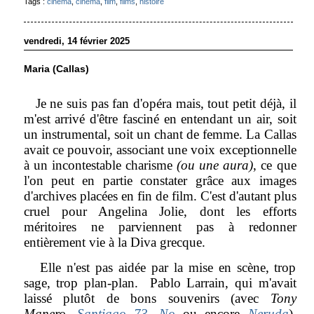
Tags :
cinéma
,
cinema
,
film
,
films
,
histoire
vendredi, 14 février 2025
Maria (Callas)
Je ne suis pas fan d'opéra mais, tout petit déjà, il
m'est arrivé d'être fasciné en entendant un air, soit
un instrumental, soit un chant de femme. La Callas
avait ce pouvoir, associant une voix exceptionnelle
à un incontestable charisme
(ou une aura)
, ce que
l'on peut en partie constater grâce aux images
d'archives placées en fin de film. C'est d'autant plus
cruel pour Angelina Jolie, dont les efforts
méritoires ne parviennent pas à redonner
entièrement vie à la Diva grecque.
Elle n'est pas aidée par la mise en scène, trop
sage, trop plan-plan. Pablo Larrain, qui m'avait
laissé
plutôt
de bons souvenirs (avec
Tony
Manero
,
Santiago 73
,
No
ou encore
Neruda
),