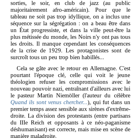
sorties, le soir, en club de jazz (au public
majoritairement afro-américain). Pour que le
tableau ne soit pas trop idyllique, on a inclus une
séquence sur la ségrégation : on a beau être dans
un État progressiste, et dans la ville peut-être la
plus métissée du monde, les Noirs n'y ont pas tous
les droits. Il manque cependant les conséquences
de la crise de 1929. Les protagonistes sont de
surcroît tous un peu trop bien habillés...
Cela se gâte avec le retour en Allemagne. C'est
pourtant l'époque clé, celle qui voit le jeune
théologien refuser les compromissions avec le
nouveau pouvoir nazi, entraînant d'ailleurs avec lui
le pasteur Martin Niemöller (l'auteur du célèbre
Quand ils sont venus chercher...
), qui fut dans un
premier temps assez sensible aux sirènes d'extrême-
droite. La division des protestants (entre partisans
du IIIe Reich et opposants à ce néo-paganisme
déshumanisant) est correcte, mais mise en scène de
manière maladroite.