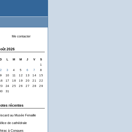
Me contacter
oût 2026
D
L
M
M
J
V
S
1
2
3
4
5
6
7
8
9
10
11
12
13
14
15
16
17
18
19
20
21
22
23
24
25
26
27
28
29
30
31
otes récentes
iscard au Musée Fenaille
élice de cathédrale
hirac à Conques